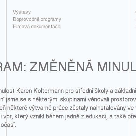
Výstavy
Doprovodné programy
Filmová dokumentace
RAM: ZMĚNĚNÁ MINU
ost Karen Koltermann pro střední školy a základní 
í jsme se s některými skupinami věnovali prostorové 
eň některé výtvarné práce zůstaly nainstalovány ve 
li vor, který vznikl během jedné z edukací, a také p
počasí.